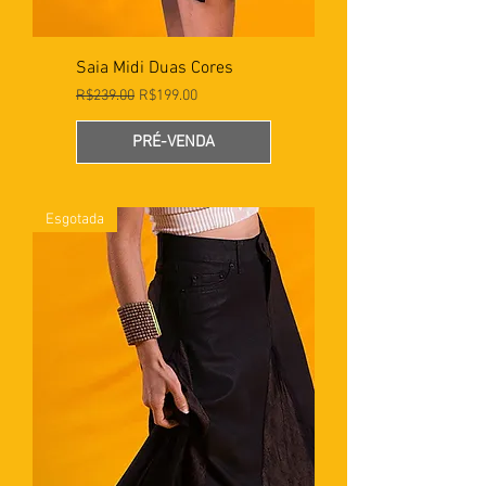
Saia Midi Duas Cores
Preço normal
Preço promocional
R$239.00
R$199.00
PRÉ-VENDA
Esgotada