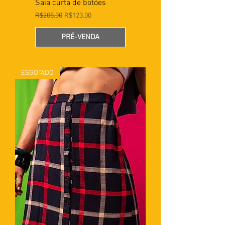
Saia curta de botões
Preço normal
Preço promocional
R$205.00
R$123.00
PRÉ-VENDA
ESGOTADO