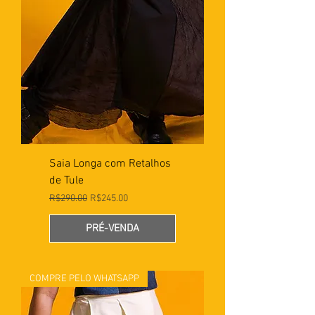
Saia Longa com Retalhos
de Tule
Preço normal
Preço promocional
R$290.00
R$245.00
PRÉ-VENDA
COMPRE PELO WHATSAPP