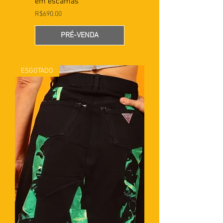
em escamas
Preço
R$690.00
PRÉ-VENDA
ESGOTADO