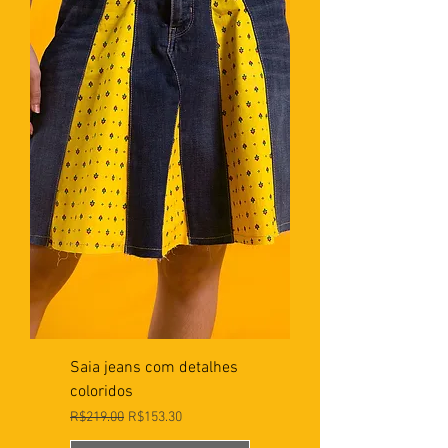
Saia jeans com detalhes
coloridos
Preço normal
Preço promocional
R$219.00
R$153.30