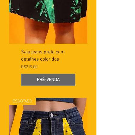
Saia jeans preto com
detalhes coloridos
Preço
R$219.00
PRÉ-VENDA
ESGOTADO