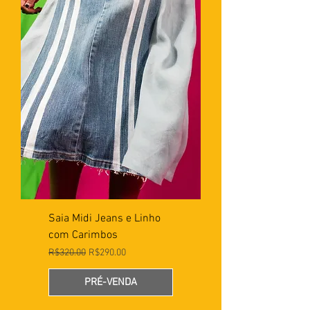
Saia Midi Jeans e Linho
com Carimbos
Preço normal
Preço promocional
R$320.00
R$290.00
PRÉ-VENDA