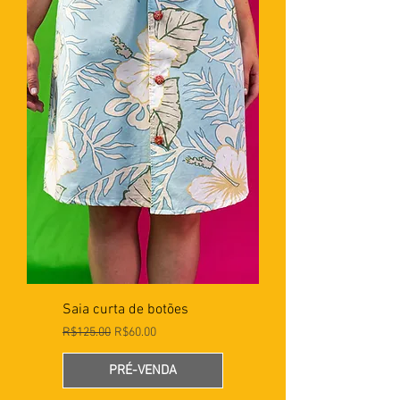
Saia curta de botões
Preço normal
Preço promocional
R$125.00
R$60.00
PRÉ-VENDA