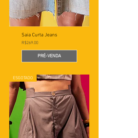
Saia Curta Jeans
Preço
R$269.00
PRÉ-VENDA
ESGOTADO