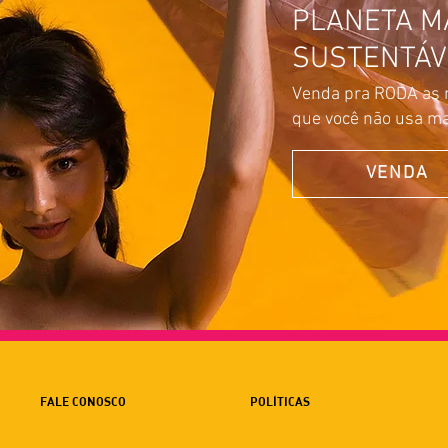
PLANETA M
SUSTENTÁV
Venda pra RODA as 
que você não usa ma
VENDA
FALE CONOSCO
POLÍTICAS