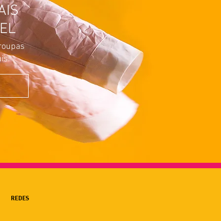
AIS
EL
roupas
is.
REDES