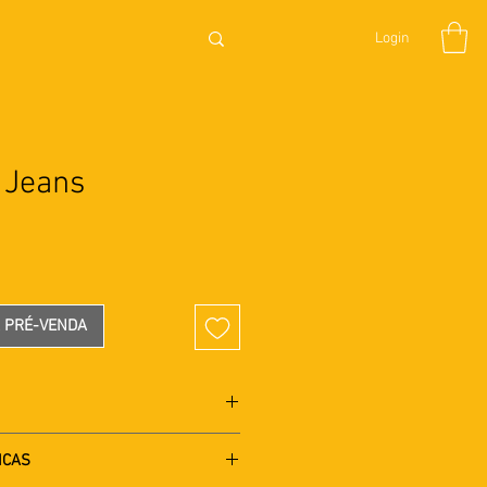
Login
 Jeans
Preço
A PRÉ-VENDA
ortes variados em nesgas frente
ICAS
to com botão frontal no cós e