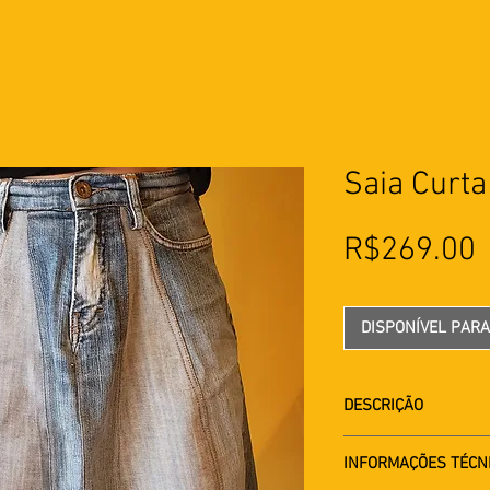
Saia Curta
R$269.00
DISPONÍVEL PAR
DESCRIÇÃO
Saia jeans com rec
INFORMAÇÕES TÉCN
e costas. Fechamen