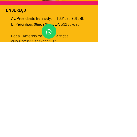
ENDEREÇO
Av. Presidente kennedy, n. 1001, sl. 301, Bl.
B, Peixinhos, Olinda/PE. CEP:
53260-640
Roda Comércio Varejista Serviços
CNPJ: 37.564.206/0001-54
FALE CONOSCO
WHATSAPP
Horário de Atendimento
Seg a Sex
9h ás 18h
PRAZOS DE ENTREGA
Utilizamos múltiplos serviços de entrega.
Assim o tempo de recebimento pode variar
de acordo com a modalidade do serviço e
com a região do cliente. Em geral, o prazo
varia de 5 a 30 dias úteis. Importante: caso
a entrega não seja efetivada, haverá mais
duas tentativas. Em seguida, o produto