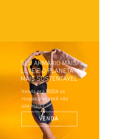
SEU ARMÁRIO MAIS
LEVE E O PLANETA
MAIS SUSTENTÁVEL
Venda pra RODA as
roupas que você não
usa mais.
VENDA