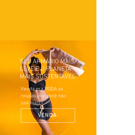
custos a combinar.
SEU ARMÁRIO MAIS
LEVE E O PLANETA
MAIS SUSTENTÁVEL
Venda pra RODA as
roupas que você não
usa mais.
VENDA