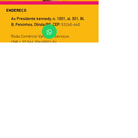
ENDEREÇO
Av. Presidente kennedy, n. 1001, sl. 301, Bl.
B, Peixinhos, Olinda/PE. CEP:
53260-640
Roda Comércio Varejista Serviços
CNPJ: 37.564.206/0001-54
FALE CONOSCO
WHATSAPP
Horário de Atendimento
Seg a Sex
9h ás 18h
PRAZOS DE ENTREGA
Utilizamos múltiplos serviços de entrega.
Assim o tempo de recebimento pode variar
de acordo com a modalidade do serviço e
com a região do cliente. Em geral, o prazo
varia de 5 a 30 dias úteis. Importante: caso
a entrega não seja efetivada, haverá mais
duas tentativas. Em seguida, o produto