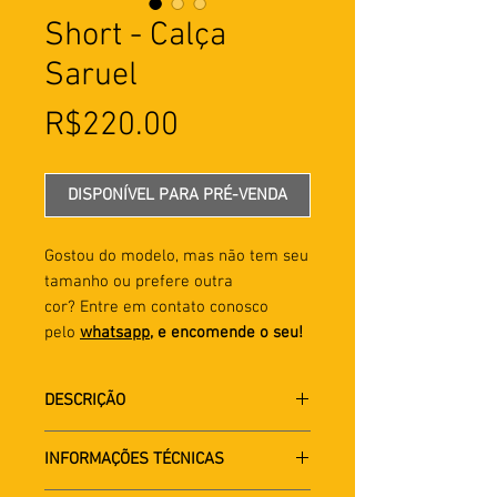
Short - Calça
Saruel
Preço
R$220.00
DISPONÍVEL PARA PRÉ-VENDA
Gostou do modelo, mas não tem seu
tamanho ou prefere outra
cor? Entre em contato conosco
pelo
whatsapp
, e encomende o seu!
DESCRIÇÃO
INFORMAÇÕES TÉCNICAS
Calça Saruel com elástico na
cintura e no tornozelo. Produzida a