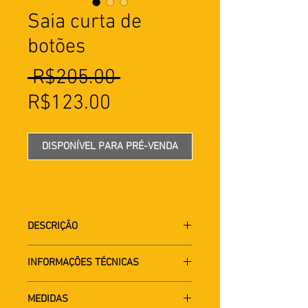
Saia curta de
botões
Preço
 R$205.00 
Preço
normal
R$123.00
promocional
DISPONÍVEL PARA PRÉ-VENDA
DESCRIÇÃO
Saia com botões frontais, cortes
INFORMAÇÕES TÉCNICAS
variados nas laterais. Peça
produzida de 1 camisa social.
100% Algodão
MEDIDAS
Lavagem manual ou à maquina