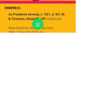
ENDEREÇO
Av. Presidente kennedy, n. 1001, sl. 301, Bl.
B, Peixinhos, Olinda/PE. CEP:
53260-640
Roda Comércio Varejista Serviços
CNPJ: 37.564.206/0001-54
FALE CONOSCO
WHATSAPP
Horário de Atendimento
Seg a Sex
9h ás 18h
PRAZOS DE ENTREGA
Utilizamos múltiplos serviços de entrega.
Assim o tempo de recebimento pode variar
de acordo com a modalidade do serviço e
com a região do cliente. Em geral, o prazo
varia de 5 a 30 dias úteis. Importante: caso
a entrega não seja efetivada, haverá mais
duas tentativas. Em seguida, o produto