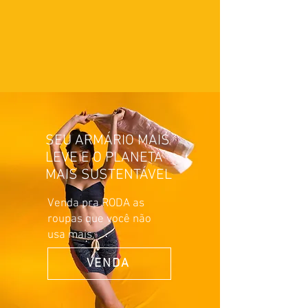
SEU ARMÁRIO MAIS
LEVE E O PLANETA
MAIS SUSTENTÁVEL
Venda pra RODA as
roupas que você não
usa mais.
VENDA