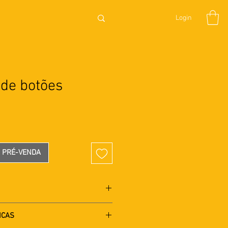
Login
 de botões
Preço
A PRÉ-VENDA
ntais, cortes variados nas
ICAS
uzida de 1 camisa social.