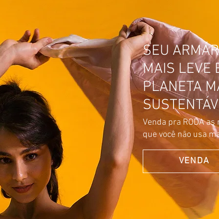
SEU ARMÁR
MAIS LEVE 
PLANETA M
SUSTENTÁV
Venda pra RODA as 
que você não usa ma
VENDA