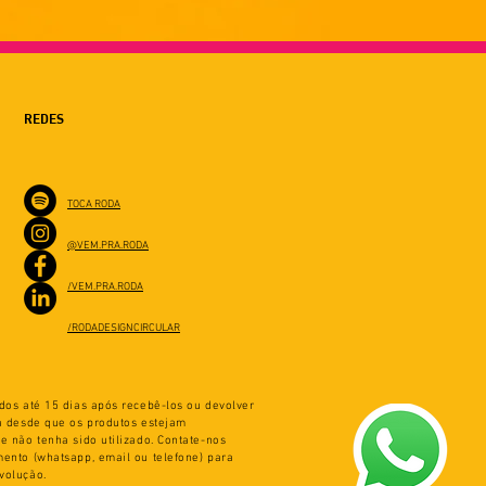
REDES
TOCA RODA
@VEM.PRA.RODA
/VEM.PRA.RODA
/RODADESIGNCIRCULAR
dos até 15 dias após recebê-los ou devolver
ga desde que os produtos estejam
e não tenha sido utilizado. Contate-nos
imento (whatsapp,
email ou telefone) para
volução.