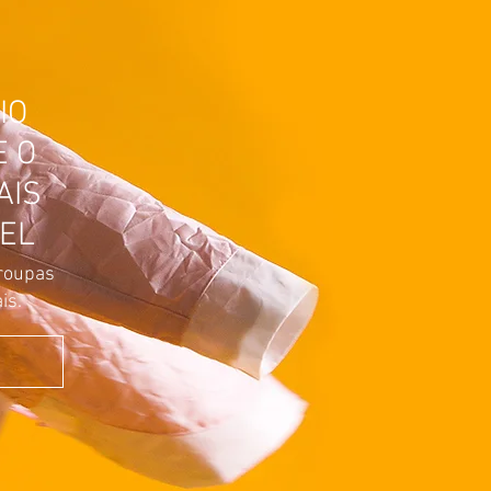
IO
E O
AIS
EL
roupas
is.