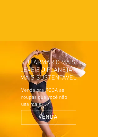
SEU ARMÁRIO MAIS
LEVE E O PLANETA
MAIS SUSTENTÁVEL
Venda pra RODA as
roupas que você não
usa mais.
VENDA