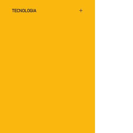
TECNOLOGIA
Materias primas com tecnologia
automotiva