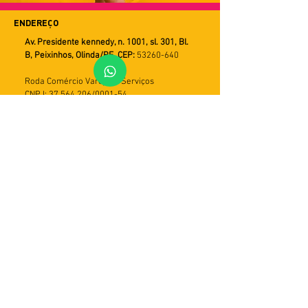
ENDEREÇO
Av. Presidente kennedy, n. 1001, sl. 301, Bl.
B, Peixinhos, Olinda/PE. CEP:
53260-640
Roda Comércio Varejista Serviços
CNPJ: 37.564.206/0001-54
FALE CONOSCO
WHATSAPP
Horário de Atendimento
Seg a Sex
9h ás 18h
PRAZOS DE ENTREGA
Utilizamos múltiplos serviços de entrega.
Assim o tempo de recebimento pode variar
de acordo com a modalidade do serviço e
com a região do cliente. Em geral, o prazo
varia de 5 a 30 dias úteis. Importante: caso
a entrega não seja efetivada, haverá mais
duas tentativas. Em seguida, o produto