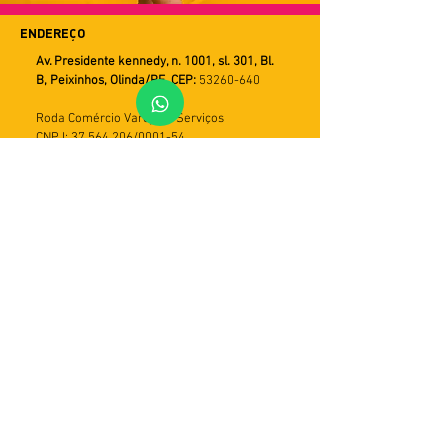
ENDEREÇO
Av. Presidente kennedy, n. 1001, sl. 301, Bl.
B, Peixinhos, Olinda/PE. CEP:
53260-640
Roda Comércio Varejista Serviços
CNPJ: 37.564.206/0001-54
FALE CONOSCO
WHATSAPP
Horário de Atendimento
Seg a Sex
9h ás 18h
PRAZOS DE ENTREGA
Utilizamos múltiplos serviços de entrega.
Assim o tempo de recebimento pode variar
de acordo com a modalidade do serviço e
com a região do cliente. Em geral, o prazo
varia de 5 a 30 dias úteis. Importante: caso
a entrega não seja efetivada, haverá mais
duas tentativas. Em seguida, o produto