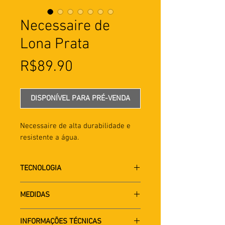
Necessaire de
Lona Prata
Preço
R$89.90
DISPONÍVEL PARA PRÉ-VENDA
Necessaire de alta durabilidade e
resistente a água.
TECNOLOGIA
Materias primas com tecnologia
MEDIDAS
automotiva ou com resíduo de
cortinas/persianas
Altura: 20 cm
INFORMAÇÕES TÉCNICAS