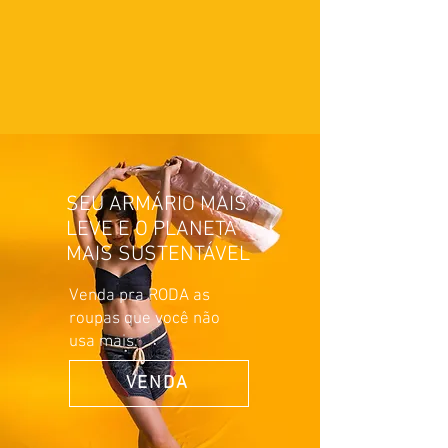
SEU ARMÁRIO MAIS
LEVE E O PLANETA
MAIS SUSTENTÁVEL
Venda pra RODA as
roupas que você não
usa mais.
VENDA