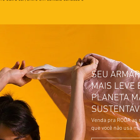
SEU ARMÁR
MAIS LEVE 
PLANETA M
SUSTENTÁV
Venda pra RODA as 
que você não usa ma