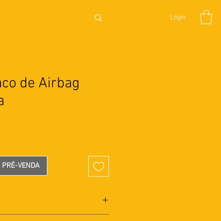
Login
aco de Airbag
a
Preço
A PRÉ-VENDA
m tecnologia automotiva. Airbag