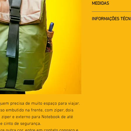
MEDIDAS
Altura: 57cm
INFORMAÇÕES TÉCN
Largura: 16cm
Comprimento: 42c
Lavável e resistente
Peso aproximado: 
airbag Automotivo.
 quem precisa de muito espaço para viajar.
o embutido na frente, com ziper, dois
m ziper e externo para Notebook de até
de cinto de segurança.
re outra cor, entre em contato conosco e