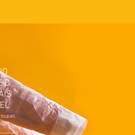
IO
E O
AIS
EL
roupas
is.