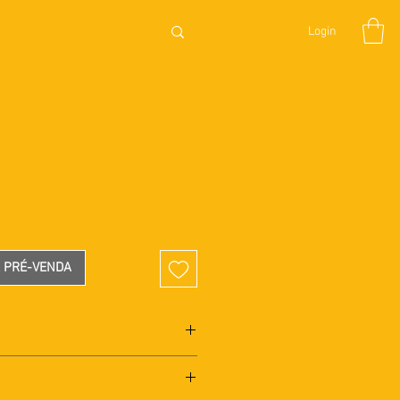
Login
eço
A PRÉ-VENDA
argas, decote reto, alças
mento nas costas com ziper.