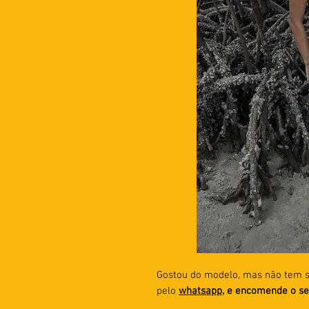
Gostou do modelo, mas não tem 
pelo
whatsapp
, e encomende o se