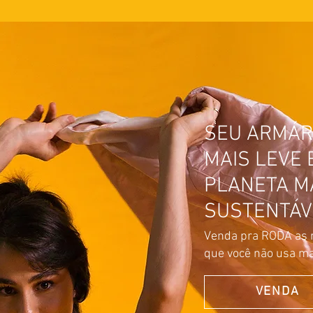
SEU ARMÁR
MAIS LEVE 
PLANETA M
SUSTENTÁV
Venda pra RODA as 
que você não usa ma
VENDA