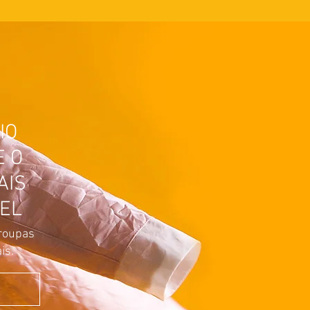
IO
E O
AIS
EL
roupas
is.