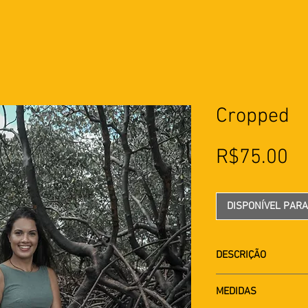
Cropped
Pr
R$75.00
DISPONÍVEL PAR
DESCRIÇÃO
Cropped com alças l
MEDIDAS
estampadas. Fecha