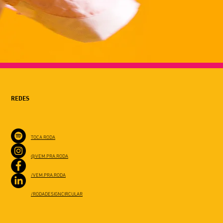
REDES
TOCA RODA
@VEM.PRA.RODA
/VEM.PRA.RODA
/RODADESIGNCIRCULAR