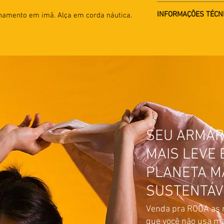
Altura 18cm
INFORMAÇÕES TÉCN
echamento em imã. Alça em corda náutica.
Largura 11cm
Airbag
SEU ARMÁR
MAIS LEVE 
PLANETA M
SUSTENTÁV
Venda pra RODA as 
que você não usa ma