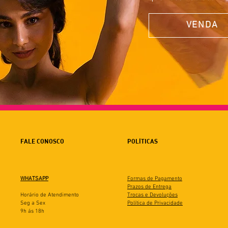
VENDA
FALE CONOSCO
POLÍTICAS
WHATSAPP
Formas de Pagamento
Prazos de Entrega
Horário de Atendimento
Trocas e Devoluções
Seg a Sex
Política de Privacidade
9h ás 18h