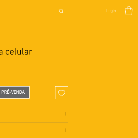
Login
a celular
eço
A PRÉ-VENDA
m tecnologia automotiva