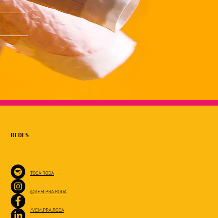
REDES
TOCA RODA
@VEM.PRA.RODA
/VEM.PRA.RODA