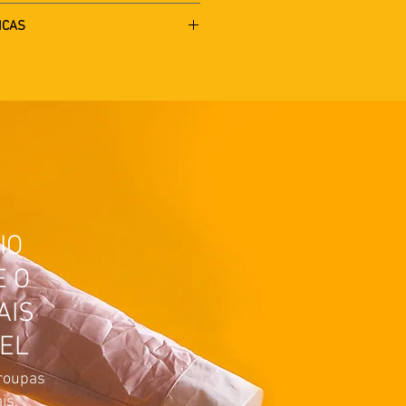
ICAS
IO
E O
AIS
EL
roupas
is.