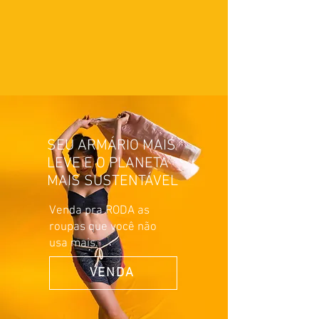
SEU ARMÁRIO MAIS
LEVE E O PLANETA
MAIS SUSTENTÁVEL
Venda pra RODA as
roupas que você não
usa mais.
VENDA