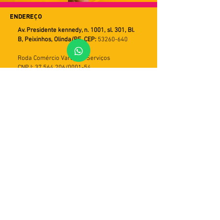
ENDEREÇO
Av. Presidente kennedy, n. 1001, sl. 301, Bl.
B, Peixinhos, Olinda/PE. CEP:
53260-640
Roda Comércio Varejista Serviços
CNPJ: 37.564.206/0001-54
FALE CONOSCO
WHATSAPP
Horário de Atendimento
Seg a Sex
9h ás 18h
PRAZOS DE ENTREGA
Utilizamos múltiplos serviços de entrega.
Assim o tempo de recebimento pode variar
de acordo com a modalidade do serviço e
com a região do cliente. Em geral, o prazo
varia de 5 a 30 dias úteis. Importante: caso
a entrega não seja efetivada, haverá mais
duas tentativas. Em seguida, o produto