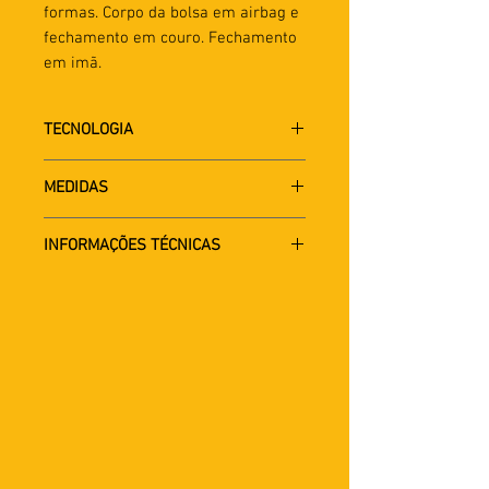
formas. Corpo da bolsa em airbag e
fechamento em couro. Fechamento
em imã.
TECNOLOGIA
Materias primas com tecnologia
MEDIDAS
automotiva
Altura 35cm
INFORMAÇÕES TÉCNICAS
Largura 30cm
Profundidade 8cm
Nylon de airbag Automotivo. Alça e
aba superior em couro legítimo