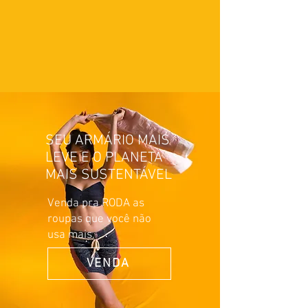
SEU ARMÁRIO MAIS
LEVE E O PLANETA
MAIS SUSTENTÁVEL
Venda pra RODA as
roupas que você não
usa mais.
VENDA