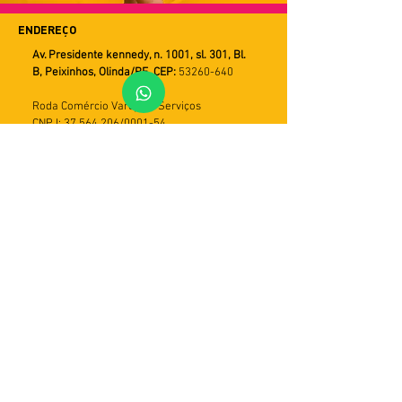
ENDEREÇO
Av. Presidente kennedy, n. 1001, sl. 301, Bl.
B, Peixinhos, Olinda/PE. CEP:
53260-640
Roda Comércio Varejista Serviços
CNPJ: 37.564.206/0001-54
FALE CONOSCO
WHATSAPP
Horário de Atendimento
Seg a Sex
9h ás 18h
PRAZOS DE ENTREGA
Utilizamos múltiplos serviços de entrega.
Assim o tempo de recebimento pode variar
de acordo com a modalidade do serviço e
com a região do cliente. Em geral, o prazo
varia de 5 a 30 dias úteis. Importante: caso
a entrega não seja efetivada, haverá mais
duas tentativas. Em seguida, o produto