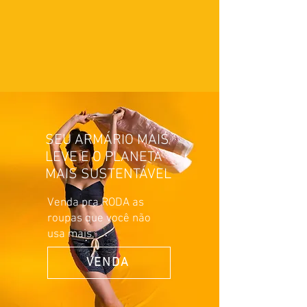
SEU ARMÁRIO MAIS
LEVE E O PLANETA
MAIS SUSTENTÁVEL
Venda pra RODA as
roupas que você não
usa mais.
VENDA