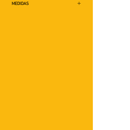
MEDIDAS
Altura 40cm
Comprimento 42cm
Largura 11cm