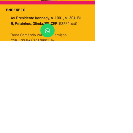
ENDEREÇO
Av. Presidente kennedy, n. 1001, sl. 301, Bl.
B, Peixinhos, Olinda/PE. CEP:
53260-640
Roda Comércio Varejista Serviços
CNPJ: 37.564.206/0001-54
FALE CONOSCO
WHATSAPP
Horário de Atendimento
Seg a Sex
9h ás 18h
PRAZOS DE ENTREGA
Utilizamos múltiplos serviços de entrega.
Assim o tempo de recebimento pode variar
de acordo com a modalidade do serviço e
com a região do cliente. Em geral, o prazo
varia de 5 a 30 dias úteis. Importante: caso
a entrega não seja efetivada, haverá mais
duas tentativas. Em seguida, o produto