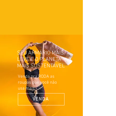
SEU ARMÁRIO MAIS
LEVE E O PLANETA
MAIS SUSTENTÁVEL
Venda pra RODA as
roupas que você não
usa mais.
VENDA