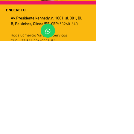
ENDEREÇO
Av. Presidente kennedy, n. 1001, sl. 301, Bl.
B, Peixinhos, Olinda/PE. CEP:
53260-640
Roda Comércio Varejista Serviços
CNPJ: 37.564.206/0001-54
FALE CONOSCO
WHATSAPP
Horário de Atendimento
Seg a Sex
9h ás 18h
PRAZOS DE ENTREGA
Utilizamos múltiplos serviços de entrega.
Assim o tempo de recebimento pode variar
de acordo com a modalidade do serviço e
com a região do cliente. Em geral, o prazo
varia de 5 a 30 dias úteis. Importante: caso
a entrega não seja efetivada, haverá mais
duas tentativas. Em seguida, o produto