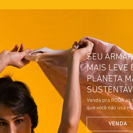
SEU ARMÁR
MAIS LEVE 
PLANETA M
SUSTENTÁV
Venda pra RODA as 
que você não usa ma
VENDA