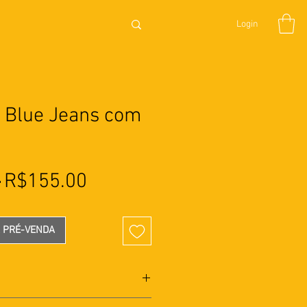
Login
a Blue Jeans com
Preço
Preço
 
R$155.00
normal
promocional
A PRÉ-VENDA
gola de cança jeans, decote