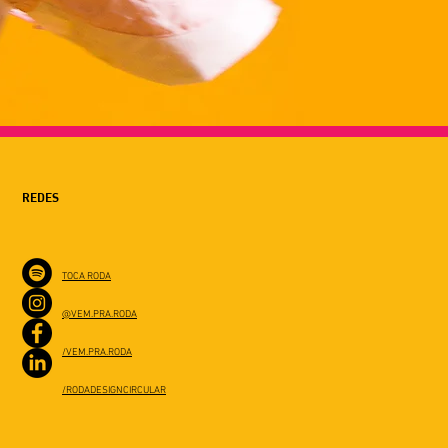
REDES
TOCA RODA
@VEM.PRA.RODA
/VEM.PRA.RODA
/RODADESIGNCIRCULAR