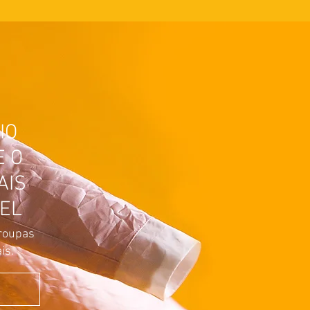
IO
E O
AIS
EL
roupas
is.