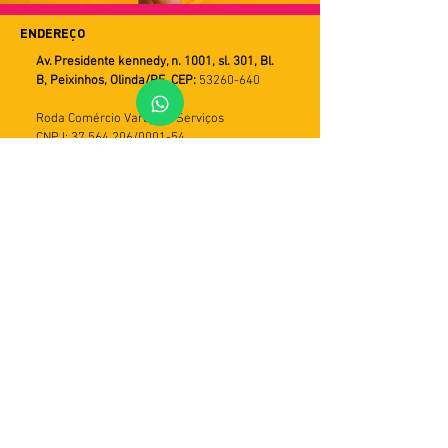
ENDEREÇO
Av. Presidente kennedy, n. 1001, sl. 301, Bl.
B, Peixinhos, Olinda/PE. CEP:
53260-640
Roda Comércio Varejista Serviços
CNPJ: 37.564.206/0001-54
FALE CONOSCO
WHATSAPP
Horário de Atendimento
Seg a Sex
9h ás 18h
PRAZOS DE ENTREGA
Utilizamos múltiplos serviços de entrega.
Assim o tempo de recebimento pode variar
de acordo com a modalidade do serviço e
com a região do cliente. Em geral, o prazo
varia de 5 a 30 dias úteis. Importante: caso
a entrega não seja efetivada, haverá mais
duas tentativas. Em seguida, o produto