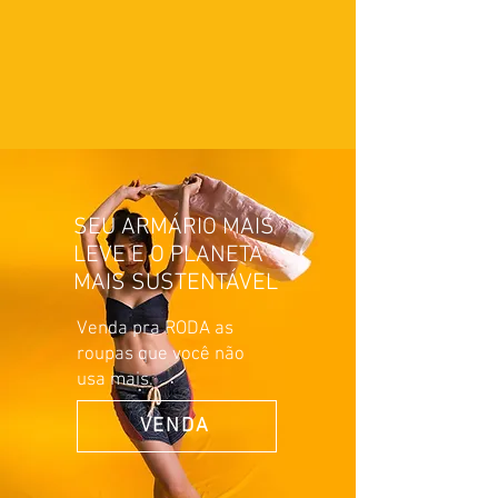
retornará ao remetente e
entraremos em contato para
combinar nova entrega, com
custos a combinar.
SEU ARMÁRIO MAIS
LEVE E O PLANETA
MAIS SUSTENTÁVEL
Venda pra RODA as
roupas que você não
usa mais.
VENDA