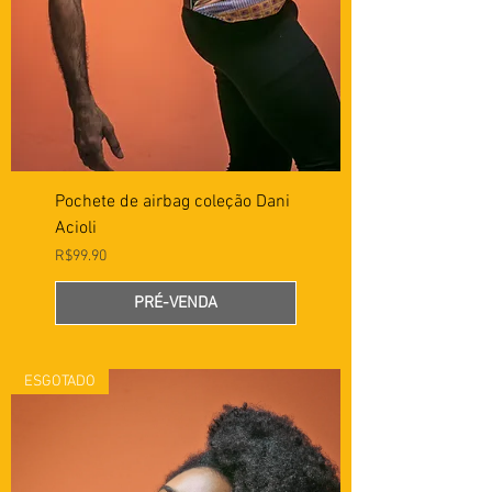
Pochete de airbag coleção Dani
Acioli
Preço
R$99.90
PRÉ-VENDA
ESGOTADO