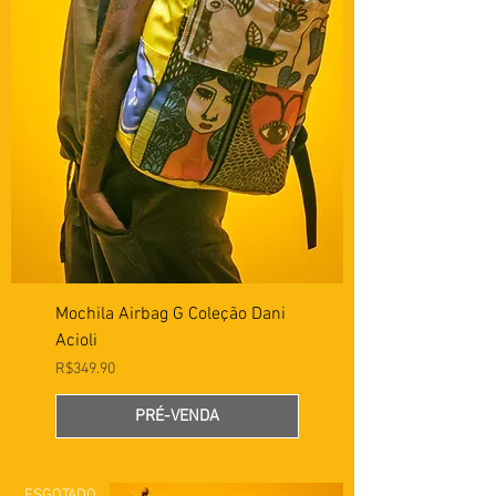
Mochila Airbag G Coleção Dani
Acioli
Preço
R$349.90
PRÉ-VENDA
ESGOTADO