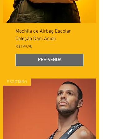
Mochila de Airbag Escolar
Coleção Dani Acioli
Preço
R$199.90
PRÉ-VENDA
ESGOTADO