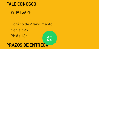
FALE CONOSCO
WHATSAPP
Horário de Atendimento
Seg a Sex
9h ás 18h
PRAZOS DE ENTREGA
Utilizamos múltiplos serviços de entrega.
Assim o tempo de recebimento pode variar
de acordo com a modalidade do serviço e
com a região do cliente. Em geral, o prazo
varia de 5 a 30 dias úteis. Importante: caso
a entrega não seja efetivada, haverá mais
duas tentativas. Em seguida, o produto
retornará ao remetente e entraremos em
contato para combinar nova entrega, com
custos a combinar.
POLÍTICAS
Formas de Pagamento
Prazos de Entrega
Trocas e Devoluções
Política de Privacidade