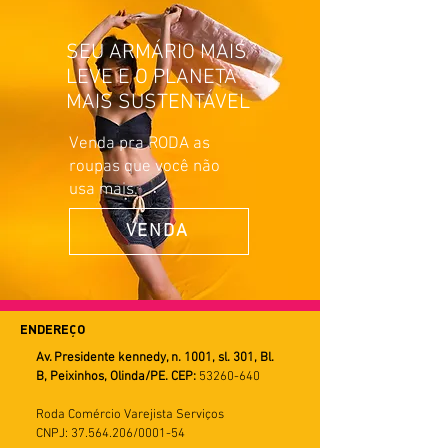
SEU ARMÁRIO MAIS
LEVE E O PLANETA
MAIS SUSTENTÁVEL
Venda pra RODA as
roupas que você não
usa mais.
VENDA
ENDEREÇO
Av. Presidente kennedy, n. 1001, sl. 301, Bl.
B, Peixinhos, Olinda/PE. CEP:
53260-640
Roda Comércio Varejista Serviços
CNPJ: 37.564.206/0001-54