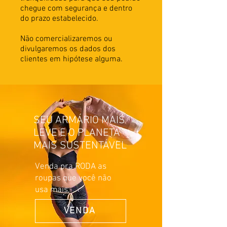
chegue com segurança e dentro
do prazo estabelecido.
Não comercializaremos ou
divulgaremos os dados dos
clientes em hipótese alguma.
SEU ARMÁRIO MAIS
LEVE E O PLANETA
MAIS SUSTENTÁVEL
Venda pra RODA as
roupas que você não
usa mais.
VENDA